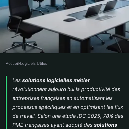
Accueil
›
Logiciels Utiles
LOGICIELS UTILES
Les solutions logicielles metier
Les
solutions logicielles métier
révolutionnent aujourd'hui la productivité des
pour optimiser la performance
entreprises françaises en automatisant les
des entreprises
processus spécifiques et en optimisant les flux
Raphael
•
10 mai 2026
•
16 min de lecture
de travail. Selon une étude IDC 2025, 78% des
PME françaises ayant adopté des
solutions